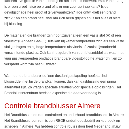
factoren. De grootte van het bedrijf en het aantal medewerkers is van belang.
Is er een groot risico op brand of is er een zeer geringe kans? Is de
gevolgschade heel groot of te verwaarlozen? Hoe ontwikkelt een brand
zich? Kan een brand heel snel om zich heen grijpen en is het alles of niets
bij blussing.
De materialen die branden zijn nooit zuiver alleen een vaste stof (A) of een
vloeistof (B) of een Gas (C). Iets kan bij kamer temperatuur zich als een vaste
stof gedragen en hij hoge temperaturen als vloeistof, zoals bijvoorbeeld
verschillende plastics. Ook kan het gebruik van een blusmiddel als water het
vuur juist verspreiden omdat de brandbare vloeistof op het water drijft en zo
verspreid wordt via het bluswater.
Wanneer de brandbare stof een dusdanige stapeling heeft dat het
blusmiddel niet bij de brandkan komen, dan kan gasblussing een prima
alternatief zijn. Zo vragen speciale situaties voor speciale oplossingen. Het
Brandblussercentrum heeft de expertise die daarvoor nodig is.
Controle brandblusser Almere
Het Brandblussercentrum controleert en onderhoud brandblussers in Almere.
Het Brandblussercentrum is een REOB onderhoudsbedrijf en keurt ook op
schepen in Almere. Wij hebben controle routes door heel Nederland, m.u.v.