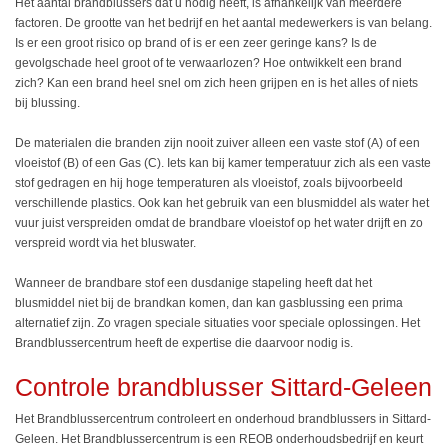
Het aantal brandblussers dat u nodig heeft, is afhankelijk van meerdere
factoren. De grootte van het bedrijf en het aantal medewerkers is van belang.
Is er een groot risico op brand of is er een zeer geringe kans? Is de
gevolgschade heel groot of te verwaarlozen? Hoe ontwikkelt een brand
zich? Kan een brand heel snel om zich heen grijpen en is het alles of niets
bij blussing.
De materialen die branden zijn nooit zuiver alleen een vaste stof (A) of een
vloeistof (B) of een Gas (C). Iets kan bij kamer temperatuur zich als een vaste
stof gedragen en hij hoge temperaturen als vloeistof, zoals bijvoorbeeld
verschillende plastics. Ook kan het gebruik van een blusmiddel als water het
vuur juist verspreiden omdat de brandbare vloeistof op het water drijft en zo
verspreid wordt via het bluswater.
Wanneer de brandbare stof een dusdanige stapeling heeft dat het
blusmiddel niet bij de brandkan komen, dan kan gasblussing een prima
alternatief zijn. Zo vragen speciale situaties voor speciale oplossingen. Het
Brandblussercentrum heeft de expertise die daarvoor nodig is.
Controle brandblusser Sittard-Geleen
Het Brandblussercentrum controleert en onderhoud brandblussers in Sittard-
Geleen. Het Brandblussercentrum is een REOB onderhoudsbedrijf en keurt