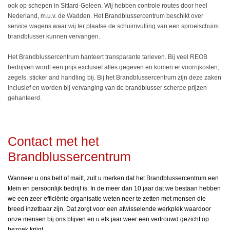
ook op schepen in Sittard-Geleen. Wij hebben controle routes door heel
Nederland, m.u.v. de Wadden. Het Brandblussercentrum beschikt over
service wagens waar wij ter plaatse de schuimvulling van een sproeischuim
brandblusser kunnen vervangen.
Het Brandblussercentrum hanteert transparante tarieven. Bij veel REOB
bedrijven wordt een prijs exclusief alles gegeven en komen er voorrijkosten,
zegels, sticker and handling bij. Bij het Brandblussercentrum zijn deze zaken
inclusief en worden bij vervanging van de brandblusser scherpe prijzen
gehanteerd.
Contact met het
Brandblussercentrum
Wanneer u ons belt of mailt, zult u merken dat het Brandblussercentrum een
klein en persoonlijk bedrijf is. In de meer dan 10 jaar dat we bestaan hebben
we een zeer efficiënte organisatie weten neer te zetten met mensen die
breed inzetbaar zijn. Dat zorgt voor een afwisselende werkplek waardoor
onze mensen bij ons blijven en u elk jaar weer een vertrouwd gezicht op
bezoek krijgt