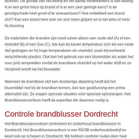
factoren. De grootte van het bedrijf en het aantal medewerkers is van belang.
Is er een groot risico op brand of is er een zeer geringe kans? Is de
gevolgschade heel groot of te verwaarlozen? Hoe ontwikkelt een brand
zich? Kan een brand heel snel om zich heen grijpen en is het alles of niets
bij blussing.
De materialen die branden zijn nooit zuiver alleen een vaste stof (A) of een
vloeistof (B) of een Gas (C). Iets kan bij kamer temperatuur zich als een vaste
stof gedragen en hij hoge temperaturen als vloeistof, zoals bijvoorbeeld
verschillende plastics. Ook kan het gebruik van een blusmiddel als water het
vuur juist verspreiden omdat de brandbare vloeistof op het water drijft en zo
verspreid wordt via het bluswater.
Wanneer de brandbare stof een dusdanige stapeling heeft dat het
blusmiddel niet bij de brandkan komen, dan kan gasblussing een prima
alternatief zijn. Zo vragen speciale situaties voor speciale oplossingen. Het
Brandblussercentrum heeft de expertise die daarvoor nodig is.
Controle brandblusser Dordrecht
Het Brandblussercentrum controleert en onderhoud brandblussers in
Dordrecht. Het Brandblussercentrum is een REOB onderhoudsbedrijf en
keurt ook op schepen in Dordrecht. Wij hebben controle routes door heel