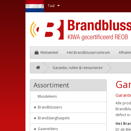
Taal
Webwinkel
Het Brandblussercentrum
Afhale
Garantie, ruilen & retourneren
Gar
Assortiment
Garanti
Blusdekens
Alle prod
Brandblussers
Brandblus
defect is
Brandslanghaspels
Het Bra
Gasmelders
Dr de Bl