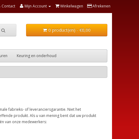
Contact
Mijn Account
Winkelwagen
Afrekenen
0 product(en) - €0,00
uren
Keuring en onderhoud
e fabrieks- of leveranciersgarantie. Niet het
reffende produkt. Als u van mening bent dat uw produkt
 één van onze medewerkers: