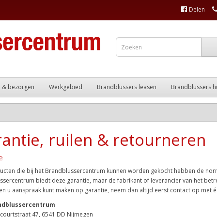
Delen
n & bezorgen
Werkgebied
Brandblussers leasen
Brandblussers h
antie, ruilen & retourneren
e
ucten die bij het Brandblussercentrum kunnen worden gekocht hebben de normal
sercentrum biedt deze garantie, maar de fabrikant of leverancier van het bet
 en u aanspraak kunt maken op garantie, neem dan altijd eerst contact op met
ndblussercentrum
ecourtstraat 47, 6541 DD Nijmegen