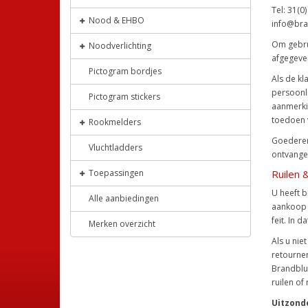
Tel: 31(0
Nood & EHBO
info@bra
Om gebrui
Noodverlichting
afgegeven
Pictogram bordjes
Als de kl
persoonli
Pictogram stickers
aanmerkin
toedoen 
Rookmelders
Goederen
Vluchtladders
ontvange
Toepassingen
Ruilen 
U heeft b
Alle aanbiedingen
aankoop h
feit. In 
Merken overzicht
Als u nie
retourner
Brandblus
ruilen of
Uitzond