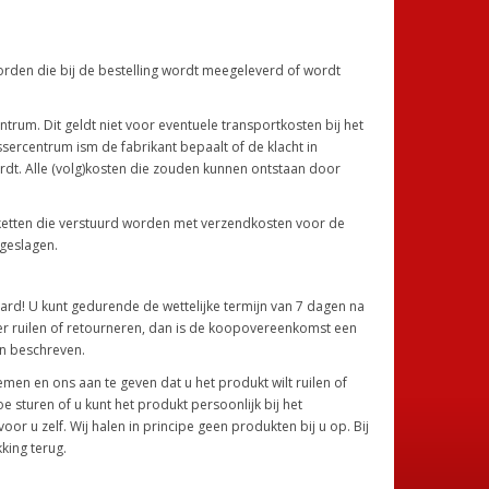
orden die bij de bestelling wordt meegeleverd of wordt
rum. Dit geldt niet voor eventuele transportkosten bij het
ercentrum ism de fabrikant bepaalt of de klacht in
dt. Alle (volg)kosten die zouden kunnen ontstaan door
etten die verstuurd worden met verzendkosten voor de
geslagen.
aard! U kunt gedurende de wettelijke termijn van 7 dagen na
er ruilen of retourneren, dan is de koopovereenkomst een
jn beschreven.
emen en ons aan te geven dat u het produkt wilt ruilen of
sturen of u kunt het produkt persoonlijk bij het
r u zelf. Wij halen in principe geen produkten bij u op. Bij
king terug.